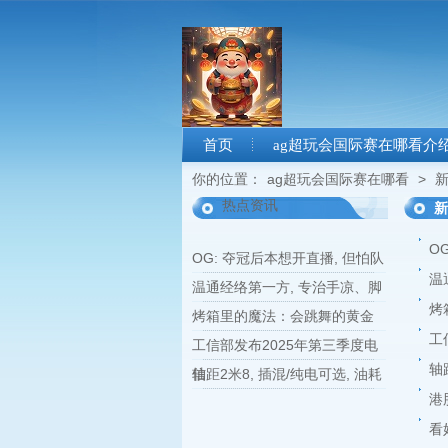
首页
ag超玩会国际赛在哪看介
你的位置：
ag超玩会国际赛在哪看
>
热点资讯
新
O
OG: 夺冠后本想开直播, 但怕队
温
温通经络第一方, 专治手凉、脚
烤
烤箱里的魔法：会跳舞的黄金
工
工信部发布2025年第三季度电
轴
信
轴距2米8, 插混/纯电可选, 油耗
港
看