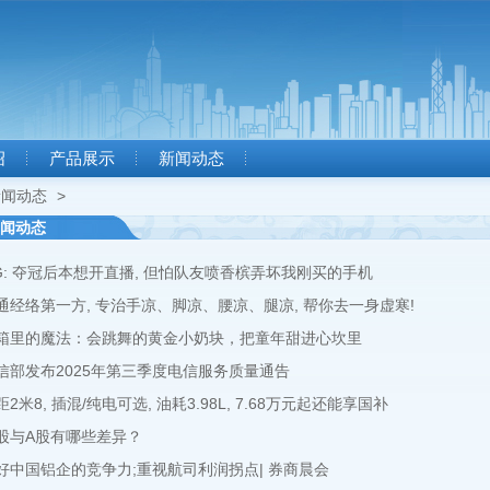
绍
产品展示
新闻动态
新闻动态
>
闻动态
G: 夺冠后本想开直播, 但怕队友喷香槟弄坏我刚买的手机
通经络第一方, 专治手凉、脚凉、腰凉、腿凉, 帮你去一身虚寒!
箱里的魔法：会跳舞的黄金小奶块，把童年甜进心坎里
信部发布2025年第三季度电信服务质量通告
距2米8, 插混/纯电可选, 油耗3.98L, 7.68万元起还能享国补
股与A股有哪些差异？
好中国铝企的竞争力;重视航司利润拐点| 券商晨会