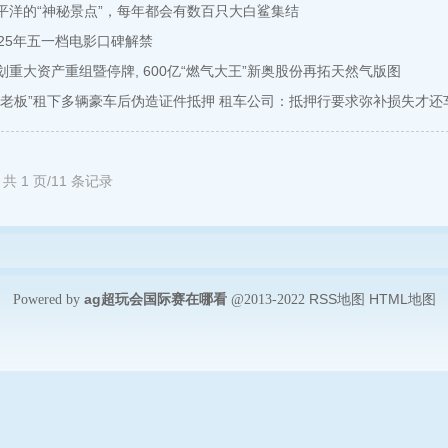
平洋的“神秘景点”，每年都会有数百只大白鲨集结
025年五一档电影口碑解禁
划重大资产重组暨停牌, 600亿“燃气大王”新奥股份再拓天然气版图
假老板”租下多辆豪车后伪造证件抵押 租车公司：抵押行要求弥补损失才还
共 1 页/11 条记录
ag超玩会国际赛在哪看
RSS地图
HTML地图
Powered by
@2013-2022