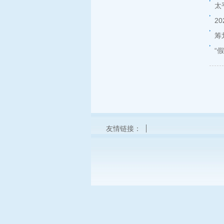
太
2
筹
“
友情链接：